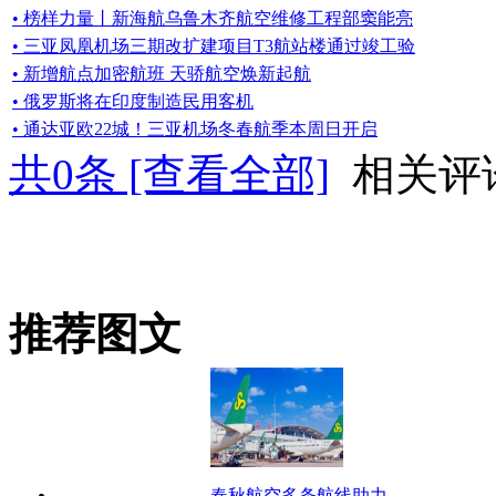
• 榜样力量丨新海航乌鲁木齐航空维修工程部窦能亮
• 三亚凤凰机场三期改扩建项目T3航站楼通过竣工验
• 新增航点加密航班 天骄航空焕新起航
• 俄罗斯将在印度制造民用客机
• 通达亚欧22城！三亚机场冬春航季本周日开启
共
0
条 [查看全部]
相关评
推荐图文
春秋航空多条航线助力