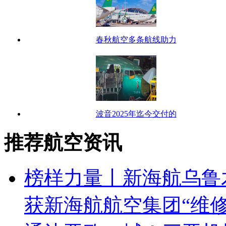
春秋航空多条航线助力
波音2025年迄今交付的
推荐航空资讯
榜样力量丨新海航乌鲁
获新海航航空集团“维