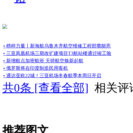
• 榜样力量丨新海航乌鲁木齐航空维修工程部窦能亮
• 三亚凤凰机场三期改扩建项目T3航站楼通过竣工验
• 新增航点加密航班 天骄航空焕新起航
• 俄罗斯将在印度制造民用客机
• 通达亚欧22城！三亚机场冬春航季本周日开启
共
0
条 [查看全部]
相关评
推荐图文