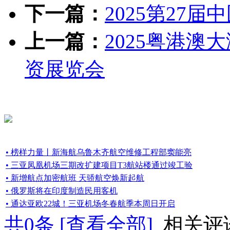
下一篇：
2025第27
上一篇：
2025粤港
资展览会
• 榜样力量丨新海航乌鲁木齐航空维修工程部窦能亮
• 三亚凤凰机场三期改扩建项目T3航站楼通过竣工验
• 新增航点加密航班 天骄航空焕新起航
• 俄罗斯将在印度制造民用客机
• 通达亚欧22城！三亚机场冬春航季本周日开启
共
0
条 [查看全部]
相关评