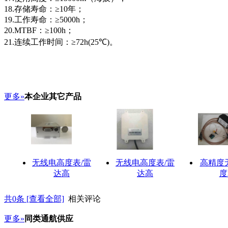
18.存储寿命：≥10年；
19.工作寿命：≥5000h；
20.MTBF：≥100h；
21.连续工作时间：≥72h(25℃)。
更多»
本企业其它产品
无线电高度表/雷
无线电高度表/雷
高精度
达高
达高
度
共
0
条 [查看全部]
相关评论
更多»
同类通航供应