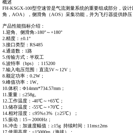
概述
FH-KSGX-100型空速管是气流测量系统的重要组成部分
角，AOA），侧滑角（AOS）采集功能，并为飞行器提供静压（
产品性能指标介绍：
1.迎角、侧滑角:-180°～+180°
2.精度：±0.1°
3.接口类型：RS485
4.通道数：1路
5.传输方式：半双工
6.波特率（bps）：115200
7.输入电压范围：直流5V～12V；
8.额定功率：0.2W；
9.峰值功率：1W。
10.体积：Φ14mm*734.57mm；
11.重量：≤258g。
12.工作温度：-40℃～+65℃；
13.储存温度：-55℃～+70℃；
14.相对湿度：≤95%±3%（≥25℃）；
15.振动：15～2000Hz；
16.冲击：加速度幅值：≥15g 持续时间：11ms±2ms
17.使用高度：≤15000m（海拔）；