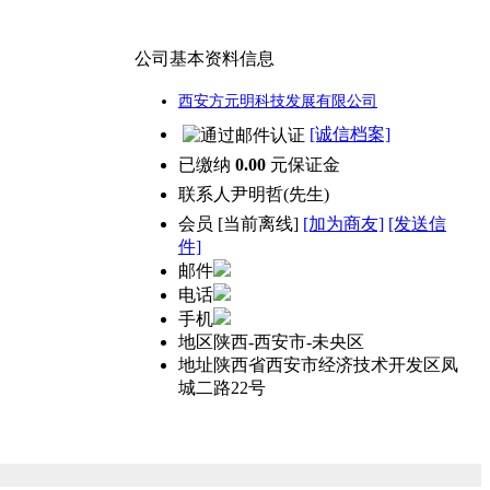
公司基本资料信息
西安方元明科技发展有限公司
[诚信档案]
已缴纳
0.00
元保证金
联系人
尹明哲(先生)
会员
[
当前离线
]
[加为商友]
[发送信
件]
邮件
电话
手机
地区
陕西-西安市-未央区
地址
陕西省西安市经济技术开发区凤
城二路22号