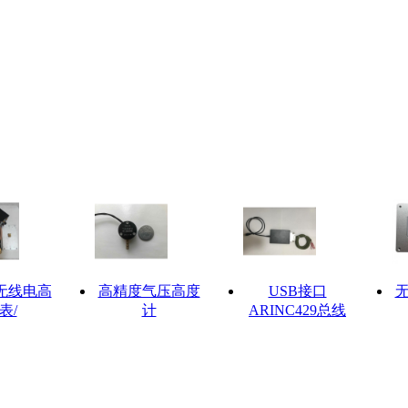
无线电高
高精度气压高度
USB接口
表/
计
ARINC429总线