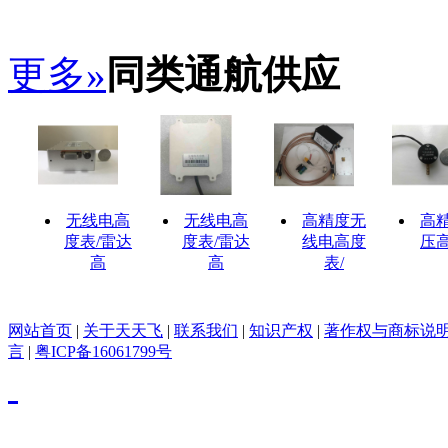
更多»
同类通航供应
无线电高
无线电高
高精度无
高
度表/雷达
度表/雷达
线电高度
压
高
高
表/
网站首页
|
关于天天飞
|
联系我们
|
知识产权
|
著作权与商标说
言
|
粤ICP备16061799号