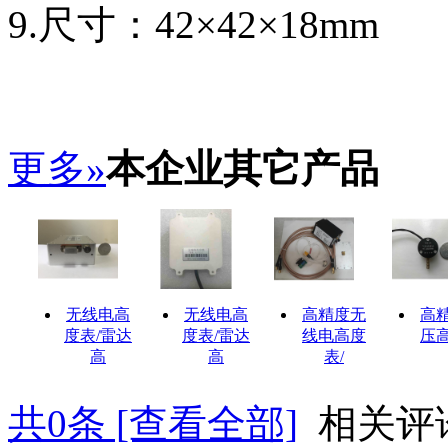
9.尺寸：42×42×18mm
更多»
本企业其它产品
无线电高
无线电高
高精度无
高
度表/雷达
度表/雷达
线电高度
压
高
高
表/
共
0
条 [查看全部]
相关评