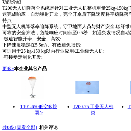
功能介绍
T200无人机降落伞系统是针对工业无人机整机重量25kg-1
速完成响应，自动弹射开伞，完全开伞后下降速度将平稳降落至
特点
中型无人机降落伞迫降系统，守卫地面人员与财产安全:碳纤维
可靠的安全算法，危险响应时间低至0.5秒，如遇突发情况自动
·极速智能开伞、安全、高效:
下降速度稳定在5.5m/s、有效避免损伤:
可适用于25 kg-150 kg以内行业应用/工业级无人机:
·可接受定制化开发;
更多»
本企业其它产品
T191-650低空多旋
T200-75 工业无人机
T
翼/e
类
共
0
条 [查看全部]
相关评论