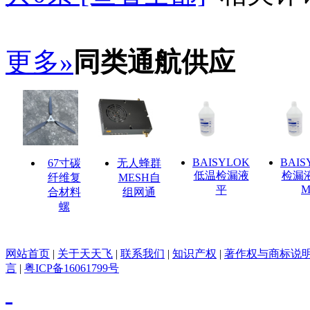
更多»
同类通航供应
BAISYLOK
BAIS
67寸碳
无人蜂群
低温检漏液
检漏
纤维复
MESH自
M
平
合材料
组网通
螺
网站首页
|
关于天天飞
|
联系我们
|
知识产权
|
著作权与商标说
言
|
粤ICP备16061799号