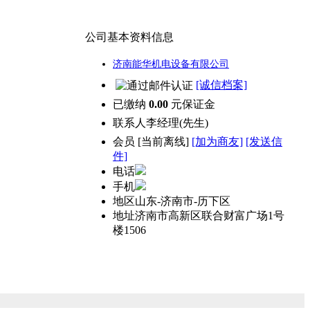
公司基本资料信息
济南能华机电设备有限公司
[诚信档案]
已缴纳
0.00
元保证金
联系人
李经理(先生)
会员
[
当前离线
]
[加为商友]
[发送信
件]
电话
手机
地区
山东-济南市-历下区
地址
济南市高新区联合财富广场1号
楼1506