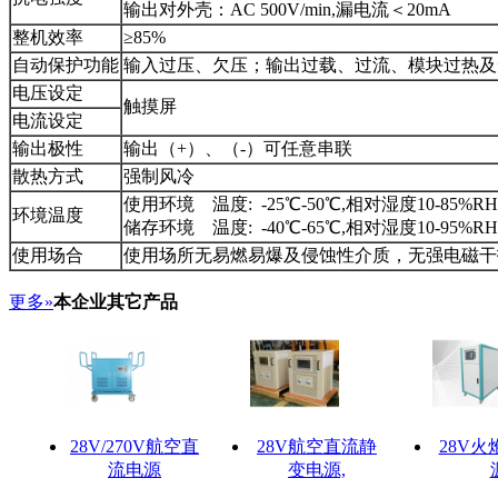
输出对外壳：AC 500V/min,漏电流＜20mA
整机效率
≥85%
自动保护功能
输入过压、欠压；输出过载、过流、模块过热及
电压设定
触摸屏
电流设定
输出极性
输出（+）、（-）可任意串联
散热方式
强制风冷
使用环境 温度: -25℃-50℃,相对湿度10-85%RH
环境温度
储存环境 温度: -40℃-65℃,相对湿度10-95%RH
使用场合
使用场所无易燃易爆及侵蚀性介质，无强电磁干
更多»
本企业其它产品
28V/270V航空直
28V航空直流静
28V
流电源
变电源,