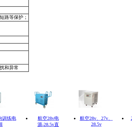
短路等保护；
扰和异常
火炮训练电
航空28v电
航空28v、27v、
28.5v
源
源-28.5v直