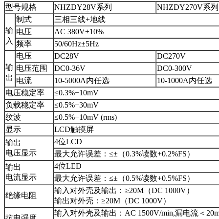
型号规格
NHZDY28V系列
NHZDY270V系列
制式
三相三线+地线
输
电压
AC 380V±10%
入
频率
50/60Hz±5Hz
电压
DC28V
DC270V
输
电压范围
DC0-36V
DC0-300V
出
电流
10-5000A内任选
10-1000A内任选
电压稳定率
≤0.3%+10mV
负载稳定率
≤0.5%+30mV
纹波
≤0.5%+10mV (rms)
显示
LCD触摸屏
4位LCD
输出
电压显示
最大允许误差：≤±（0.3%读数+0.2%FS）
4位LED
输出
电流显示
最大允许误差：≤±（0.5%读数+0.5%FS）
输入对外壳及输出：≥20M（DC 1000V）
绝缘电阻
输出对外壳：≥20M（DC 1000V）
输入对外壳及输出：AC 1500V/min,漏电流＜20
抗电强度