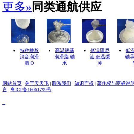
更多»
同类通航供应
特种橡胶
高温银基
低温阻尼
低
消音润滑
润滑脂 轴
油 低温缓
轴承
脂 O
承
冲
网站首页
|
关于天天飞
|
联系我们
|
知识产权
|
著作权与商标说
言
|
粤ICP备16061799号