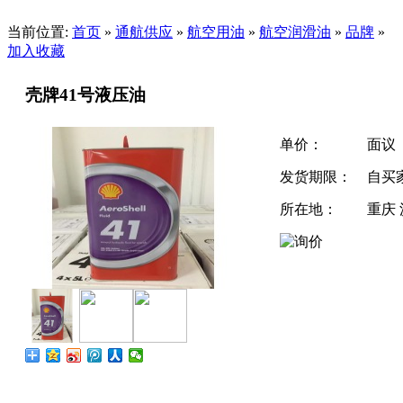
当前位置:
首页
»
通航供应
»
航空用油
»
航空润滑油
»
品牌
»
加入收藏
壳牌41号液压油
单价：
面议
发货期限：
自买
所在地：
重庆