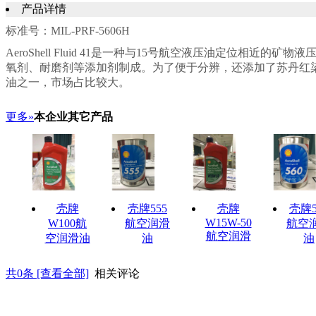
产品详情
标准号：MIL-PRF-5606H
AeroShell Fluid 41是一种与15号航空液压油定位
氧剂、耐磨剂等添加剂制成。为了便于分辨，还添加了苏丹红
油之一，市场占比较大。
更多»
本企业其它产品
壳牌
壳牌555
壳牌
壳牌5
W15W-50
W100航
航空润滑
航空
航空润滑
空润滑油
油
油
共
0
条 [查看全部]
相关评论