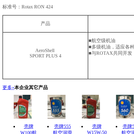
标准号：Rotax RON 424
产品
■航空级机油
■多级机油，适应各
AeroShell
■与ROTAX共同开发
SPORT PLUS 4
更多»
本企业其它产品
壳牌
壳牌555
壳牌
壳牌5
W15W-50
W100航
航空润滑
航空