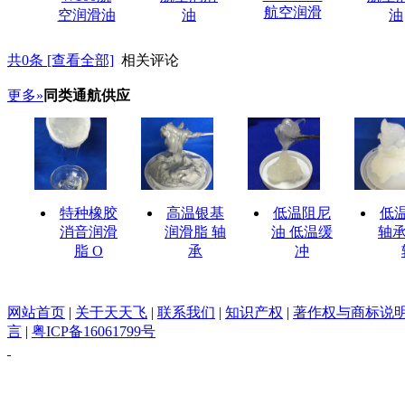
航空润滑
空润滑油
油
油
共
0
条 [查看全部]
相关评论
更多»
同类通航供应
特种橡胶
高温银基
低温阻尼
低
消音润滑
润滑脂 轴
油 低温缓
轴承
脂 O
承
冲
网站首页
|
关于天天飞
|
联系我们
|
知识产权
|
著作权与商标说
言
|
粤ICP备16061799号