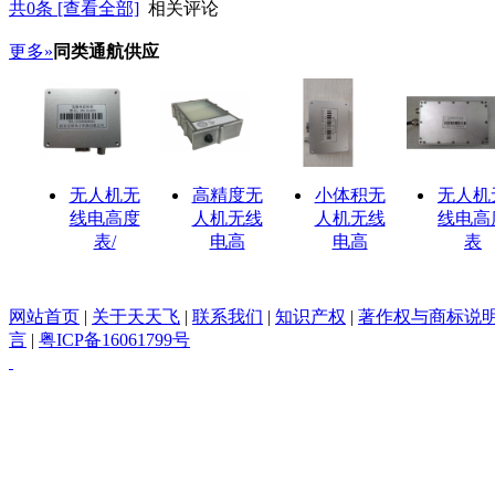
共
0
条 [查看全部]
相关评论
更多»
同类通航供应
无人机无
高精度无
小体积无
无人机
线电高度
人机无线
人机无线
线电高
表/
电高
电高
表
网站首页
|
关于天天飞
|
联系我们
|
知识产权
|
著作权与商标说
言
|
粤ICP备16061799号