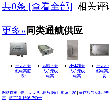
共
0
条 [查看全部]
相关评
更多»
同类通航供应
无人机无
高精度无
小体积无
无人机
线电高度
人机无线
人机无线
线电高
表/
电高
电高
表
网站首页
|
关于天天飞
|
联系我们
|
知识产权
|
著作权与商标说
言
|
粤ICP备16061799号