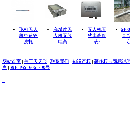
飞机无人
高精度无
无人机无
640
机空速管
人机无线
线电高度
直
皮托
电高
表/
网站首页
|
关于天天飞
|
联系我们
|
知识产权
|
著作权与商标说
言
|
粤ICP备16061799号