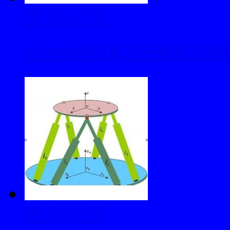
查看详情
六自由度仿真飞行模拟运动平
查看详情