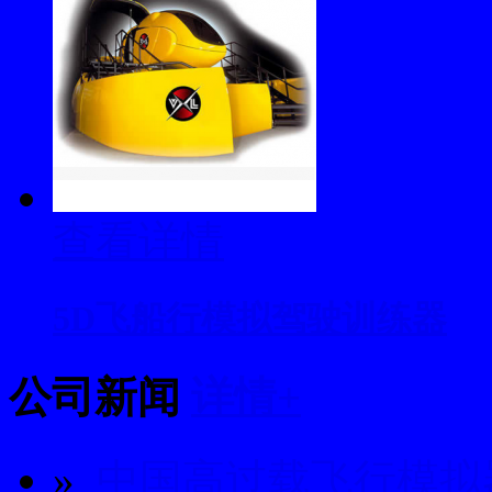
查看详情
5D飞船行模拟驾驶训练器
公司新闻
详情+
»
中国高过载飞行模拟器