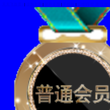
天天飞首页 |
|
设为主页
|
保存桌面
|
手机版
|
二维码
登 录
注册