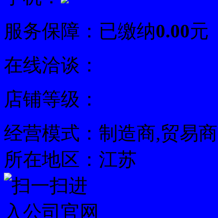
服务保障：
已缴纳
0.00
元
在线洽谈：
店铺等级：
经营模式：制造商,贸易商
所在地区：江苏