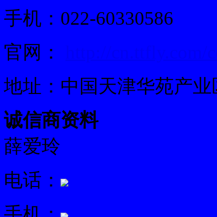
手机：022-60330586
官网：
http://cn.ttfly.com/
地址：中国天津华苑产业区
诚信商资料
薛爱玲
电话：
手机：