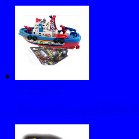
查看详情
飞机运动平台120仿真模拟器