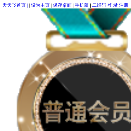
天天飞首页 |
|
设为主页
|
保存桌面
|
手机版
|
二维码
登 录
注册