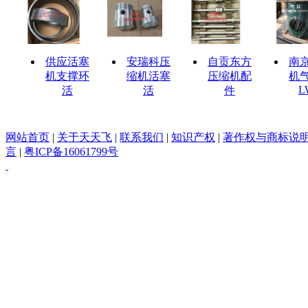
供应活塞
安瑞科压
自贡东方
南
机支撑环
缩机活塞
压缩机配
机
L
活
活
件
网站首页
|
关于天天飞
|
联系我们
|
知识产权
|
著作权与商标说
言
|
粤ICP备16061799号