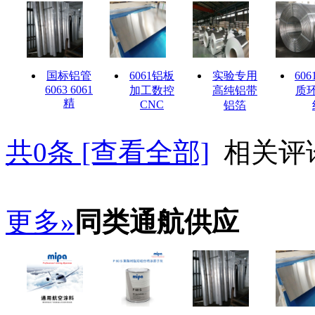
国标铝管
6061铝板
实验专用
606
6063 6061
加工数控
高纯铝带
质
精
CNC
铝箔
共
0
条 [查看全部]
相关评
更多»
同类通航供应