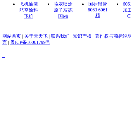
飞机油漆
喷灰喷涂
国标铝管
60
6063 6061
航空涂料
原子灰德
加
精
C
飞机
国Mi
网站首页
|
关于天天飞
|
联系我们
|
知识产权
|
著作权与商标说
言
|
粤ICP备16061799号