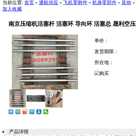
当前位置:
首页
»
通航供应
»
飞机零附件
»
机身零部件
»
其他
»
加入收藏
南京压缩机活塞杆 活塞环 导向环 活塞总 晟利空
单价：
发货期限：
所在地：
产品详情