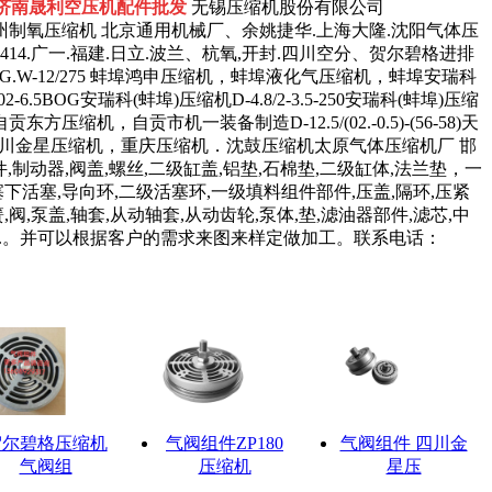
 济南晟利空压机配件批发
无锡压缩机股份有限公司
州制氧压缩机 北京通用机械厂、余姚捷华.上海大隆.沈阳气体压
4.广一.福建.日立.波兰、杭氧,开封.四川空分、贺尔碧格进排
瑞科LG.W-12/275 蚌埠鸿申压缩机，蚌埠液化气压缩机，蚌埠安瑞科
.5BOG安瑞科(蚌埠)压缩机D-4.8/2-3.5-250安瑞科(蚌埠)压缩
方压缩机，自贡市机一装备制造D-12.5/(02.-0.5)-(56-58)天
83/5-200 四川金星压缩机，重庆压缩机．沈鼓压缩机太原气体压缩机厂 邯
动器,阀盖,螺丝,二级缸盖,铝垫,石棉垫,二级缸体,法兰垫，一
塞下活塞,导向环,二级活塞环,一级填料组件部件,压盖,隔环,压紧
,阀,泵盖,轴套,从动轴套,从动齿轮,泵体,垫,滤油器部件,滤芯,中
配件.。并可以根据客户的需求来图来样定做加工。联系电话：
贺尔碧格压缩机
气阀组件ZP180
气阀组件 四川金
气阀组
压缩机
星压