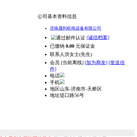
公司基本资料信息
济南晟利机电设备有限公司
[诚信档案]
已缴纳
0.00
元保证金
联系人
洪女士(先生)
会员
[
当前离线
]
[加为商友]
[发送信
件]
电话
手机
地区
山东-济南市-天桥区
地址
堤口路56号