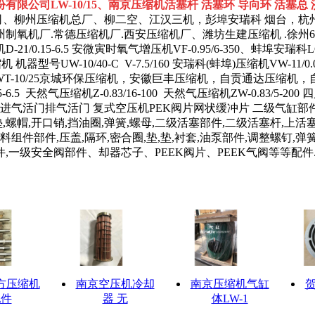
限公司LW-10/15、
南京压缩机活塞杆 活塞环 导向环 活塞总
限公司、柳州压缩机总厂、柳二空、江汉三机，彭埠安瑞科 烟台，杭
机厂.常德压缩机厂.西安压缩机厂、潍坊生建压缩机 .徐州641
1/0.15-6.5 安微寅时氧气增压机VF-0.95/6-350、蚌埠安
10/40-C V-7.5/160 安瑞科(蚌埠)压缩机VW-11/0.02-6
25.VWWT-10/25京城环保压缩机，安徽巨丰压缩机，自贡通达压缩机，自贡东
.15-6.5 天然气压缩机Z-0.83/16-100 天然气压缩机ZW-0.
气活门排气活门 复式空压机PEK阀片网状缓冲片 二级气缸部件,制
垫,螺帽,开口销,挡油圈,弹簧,螺母,二级活塞部件,二级活塞杆,上活
填料组件部件,压盖,隔环,密合圈,垫,垫,衬套,油泵部件,调整螺钉,弹簧
件,一级安全阀部件、却器芯子、PEEK阀片、PEEK气阀等等
方压缩机
南京空压机冷却
南京压缩机气缸
配件
器 无
体LW-1