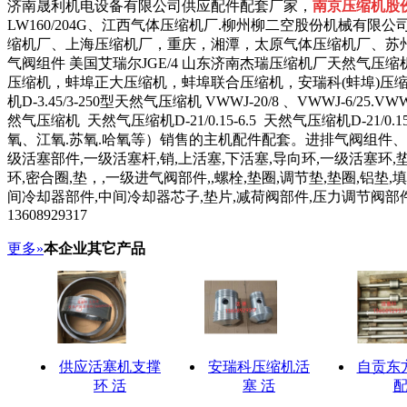
济南晟利机电设备有限公司供应配件配套厂家，
南京压缩机股份有
LW160/204G、江西气体压缩机厂.柳州柳二空股份机械有
缩机厂、上海压缩机厂，重庆，湘潭，太原气体压缩机厂、苏州制氧
气阀组件 美国艾瑞尔JGE/4 山东济南杰瑞压缩机厂天然气压缩机D-2
压缩机，蚌埠正大压缩机，蚌埠联合压缩机，安瑞科(蚌埠)压缩机 机器型号UW-
机D-3.45/3-250型天然气压缩机 VWWJ-20/8 、VWWJ-6/
然气压缩机 天然气压缩机D-21/0.15-6.5 天然气压缩机D-21/0
氧、江氧.苏氧.哈氧等）销售的主机配件配套。进排气阀组件、进
级活塞部件,一级活塞杆,销,上活塞,下活塞,导向环,一级活塞环,
环,密合圈,垫，,一级进气阀部件,,螺栓,垫圈,调节垫,垫圈,铝垫,
间冷却器部件,中间冷却器芯子,垫片,减荷阀部件,压力调节阀部
13608929317
更多»
本企业其它产品
供应活塞机支撑
安瑞科压缩机活
自贡东
环 活
塞 活