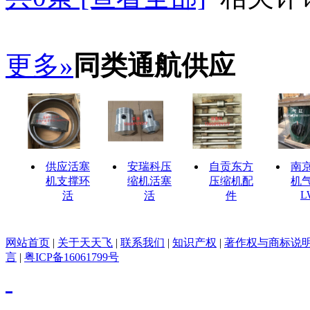
更多»
同类通航供应
供应活塞
安瑞科压
自贡东方
南
机支撑环
缩机活塞
压缩机配
机
L
活
活
件
网站首页
|
关于天天飞
|
联系我们
|
知识产权
|
著作权与商标说
言
|
粤ICP备16061799号