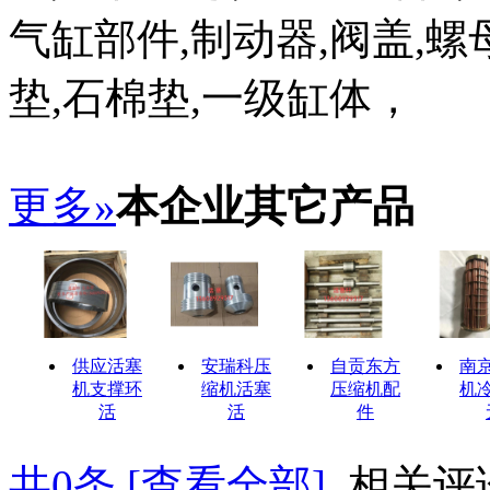
气缸部件,制动器,阀盖,螺
垫,石棉垫,一级缸体，
更多»
本企业其它产品
供应活塞
安瑞科压
自贡东方
南
机支撑环
缩机活塞
压缩机配
机
活
活
件
共
0
条 [查看全部]
相关评