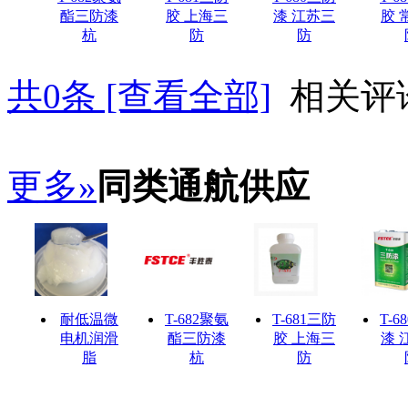
酯三防漆
胶 上海三
漆 江苏三
胶 
杭
防
防
共
0
条 [查看全部]
相关评
更多»
同类通航供应
耐低温微
T-682聚氨
T-681三防
T-6
电机润滑
酯三防漆
胶 上海三
漆 
脂
杭
防