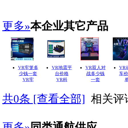
更多»
本企业其它产品
VR牢笼多
VR地震平
VR双人对
VR
少钱一套
台价格
战多少钱
车价
VR牢
VR科
一套
共
0
条 [查看全部]
相关评
更多»
同类通航供应