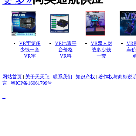
VR牢笼多
VR地震平
VR双人对
VR
少钱一套
台价格
战多少钱
车价
VR牢
VR科
一套
网站首页
|
关于天天飞
|
联系我们
|
知识产权
|
著作权与商标说
言
|
粤ICP备16061799号