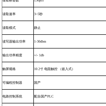
读取标签数
≤50pcs
读取速率
3~5秒
读取模式
静止
读写器输出功率
1-30
dbm
输出功率精度
+/- 1db
触屏规格
10.2寸 电阻触控 （嵌入式）
可编程控制器
国产
电路控制系统
配合国产PLC