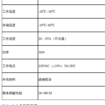
工作温度
-20℃– 60℃
存储温度
-10℃~60℃
工作湿度
2
0 –
95
%
（不冷凝）
功率
50W
工作电压
220VAC（±10%）50±3HZ
外壳材料
碳钢喷涂
整体屏蔽性能
50~80CM