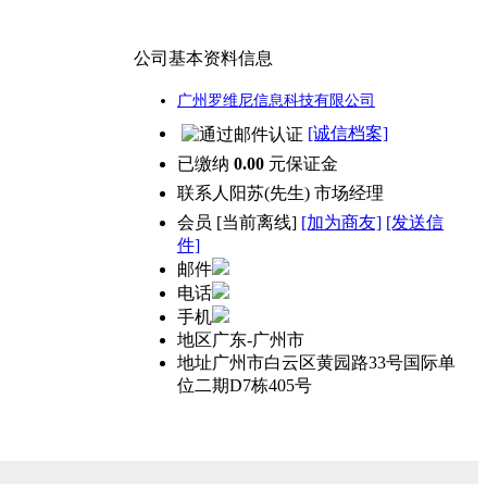
公司基本资料信息
广州罗维尼信息科技有限公司
[诚信档案]
已缴纳
0.00
元保证金
联系人
阳苏(先生) 市场经理
会员
[
当前离线
]
[加为商友]
[发送信
件]
邮件
电话
手机
地区
广东-广州市
地址
广州市白云区黄园路33号国际单
位二期D7栋405号