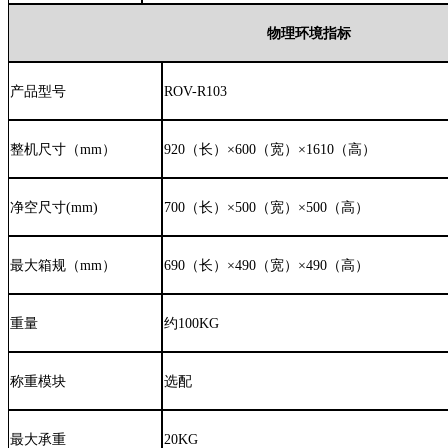
物理环境指标
产品型号
ROV-R10
3
整机尺寸（mm）
920
（长）×600（宽）×
1610
（高）
净空尺寸(mm)
700
（长）×
500
（宽）×
500
（高）
最大箱规（mm）
690（长）×490（宽）×490（高）
重量
约100KG
称重模块
选配
最大承重
20
KG