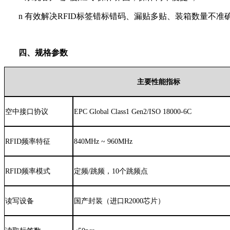
n
有效解决
RFID标签错标错码、漏贴多贴、装箱数量不准
四、规格参数
主要性能指标
空中接口协议
EPC Global Class1 Gen2/ISO 18000-6C
RFID频率特征
8
4
0MHz ~ 960MHz
RFID频率模式
定频/跳频，10个跳频点
读写设备
国产封装（进口R2000芯片）