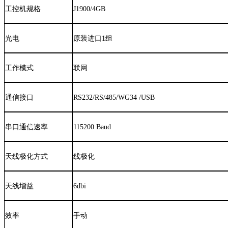
工控机规格
J1900/4GB
光电
原装进口1组
工作模式
联网
通信接口
RS232
/RS/485/
W
G
34
/
USB
串口通信速率
115200
Baud
天线极化方式
线极化
天线增益
6dbi
效率
手动