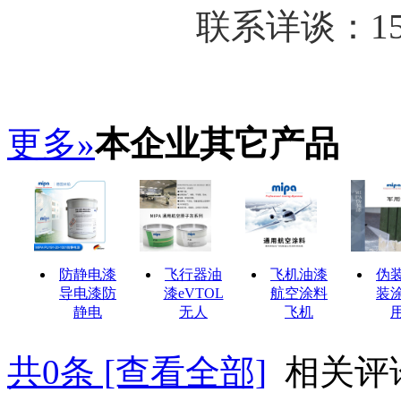
联系详谈：150
更多»
本企业其它产品
防静电漆
飞行器油
飞机油漆
伪
导电漆防
漆eVTOL
航空涂料
装
静电
无人
飞机
共
0
条 [查看全部]
相关评