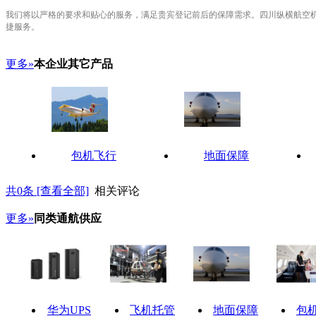
我们将以严格的要求和贴心的服务，满足贵宾登记前后的保障需求。四川纵横航空机
捷服务。
更多»
本企业其它产品
包机飞行
地面保障
共
0
条 [查看全部]
相关评论
更多»
同类通航供应
华为UPS
飞机托管
地面保障
包