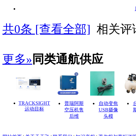
共
0
条 [查看全部]
相关评
更多»
同类通航供应
TRACKSIGHT
普瑞阿斯
自动变焦
运动目标
空压机售
USB摄像
后维
头模