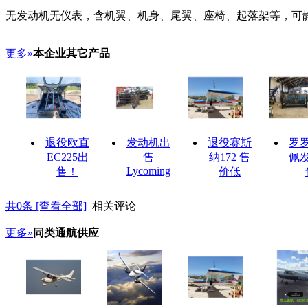
无发动机无仪表，含机翼、机身、尾翼、座椅、起落架等，可
更多»
本企业其它产品
退役欧直
发动机出
退役赛斯
罗
EC225出
售
纳172 售
佩
Lycoming
售！
价低
共
0
条 [查看全部]
相关评论
更多»
同类通航供应