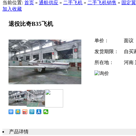
当前位置:
首页
»
通航供应
»
二手飞机
»
二手飞机销售
»
固定翼
加入收藏
退役比奇B35飞机
单价：
面议
发货期限：
自买
所在地：
河南
产品详情