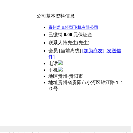
公司基本资料信息
贵州盖克轻型飞机有限公司
已缴纳
0.00
元保证金
联系人
符先生(先生)
会员
[
当前离线
]
[加为商友]
[发送信
件]
电话
手机
地区
贵州-贵阳市
地址
贵州省贵阳市小河区锦江路１１
０号