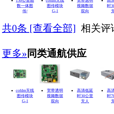
150公里图
cofdm无线
宽带透明
高
数一体图
图传模块
视频数据
时3
G-1
传/
双向
共
0
条 [查看全部]
相关评
更多»
同类通航供应
cofdm无线
宽带透明
高清低延
高
图传模块
视频数据
时30公里
时7
G-1
双向
无人