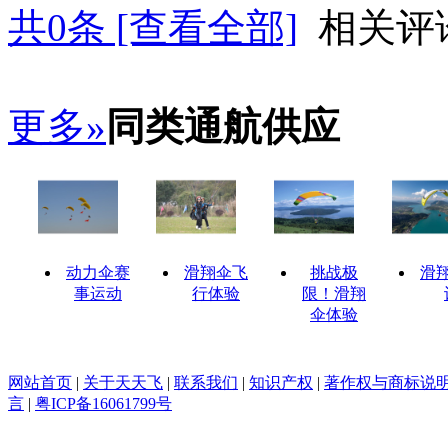
共
0
条 [查看全部]
相关评
更多»
同类通航供应
动力伞赛
滑翔伞飞
挑战极
滑
事运动
行体验
限！滑翔
伞体验
网站首页
|
关于天天飞
|
联系我们
|
知识产权
|
著作权与商标说
言
|
粤ICP备16061799号