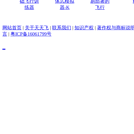
础飞行训
体式模拟
易部署的
练器
器-K
飞行
网站首页
|
关于天天飞
|
联系我们
|
知识产权
|
著作权与商标说
言
|
粤ICP备16061799号