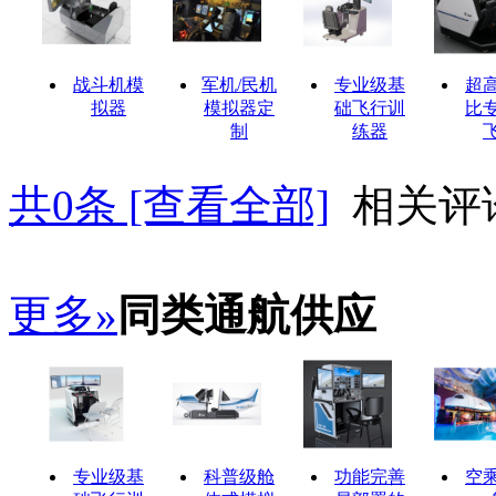
战斗机模
军机/民机
专业级基
超
拟器
模拟器定
础飞行训
比
制
练器
共
0
条 [查看全部]
相关评
更多»
同类通航供应
专业级基
科普级舱
功能完善
空