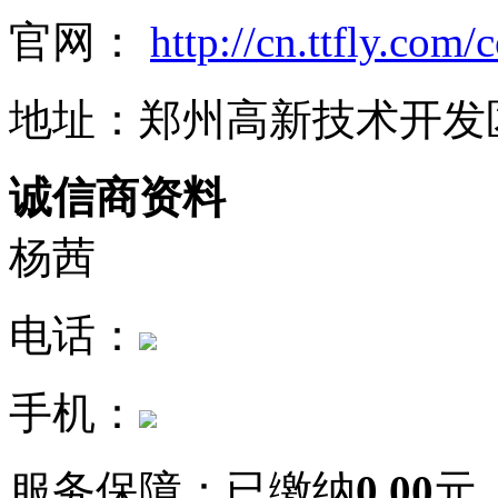
官网：
http://cn.ttfly.com/
地址：郑州高新技术开发
诚信商资料
杨茜
电话：
手机：
服务保障：
已缴纳
0.00
元