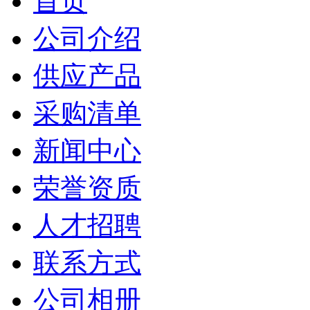
首页
公司介绍
供应产品
采购清单
新闻中心
荣誉资质
人才招聘
联系方式
公司相册