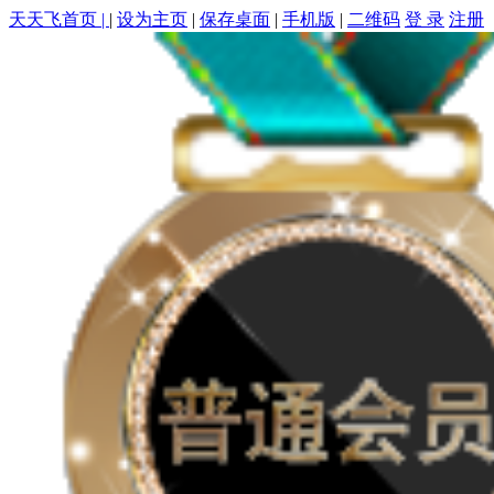
天天飞首页 |
|
设为主页
|
保存桌面
|
手机版
|
二维码
登 录
注册