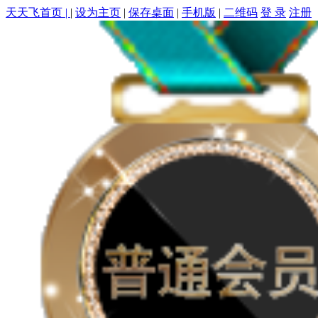
天天飞首页 |
|
设为主页
|
保存桌面
|
手机版
|
二维码
登 录
注册