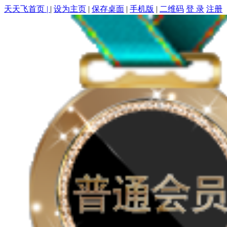
天天飞首页 |
|
设为主页
|
保存桌面
|
手机版
|
二维码
登 录
注册