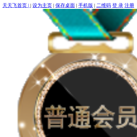
天天飞首页 |
|
设为主页
|
保存桌面
|
手机版
|
二维码
登 录
注册