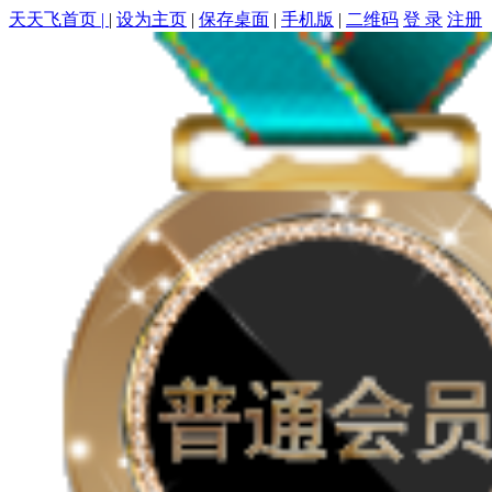
天天飞首页 |
|
设为主页
|
保存桌面
|
手机版
|
二维码
登 录
注册