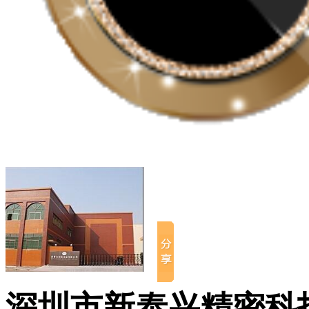
深圳市新泰兴精密科