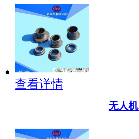
查看详情
无人机