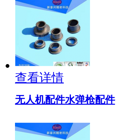
查看详情
无人机配件水弹枪配件