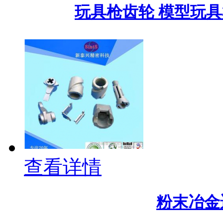
玩具枪齿轮 模型玩
查看详情
粉末冶金