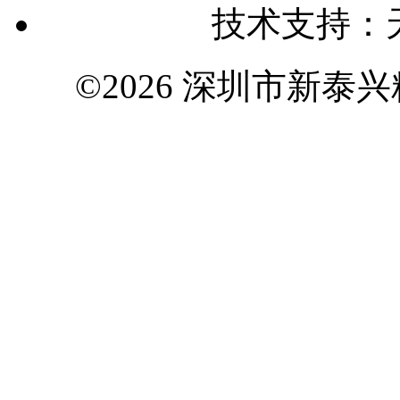
技术支持：
©2026 深圳市新