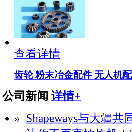
查看详情
齿轮 粉末冶金配件 无人机
公司新闻
详情+
»
Shapeways与大疆共