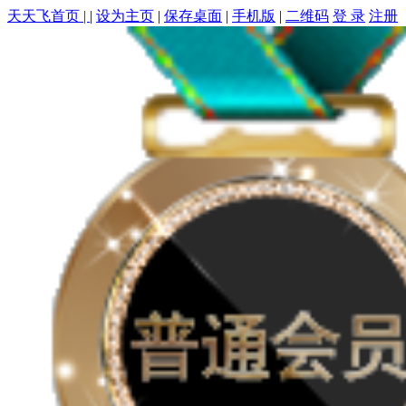
天天飞首页 |
|
设为主页
|
保存桌面
|
手机版
|
二维码
登 录
注册