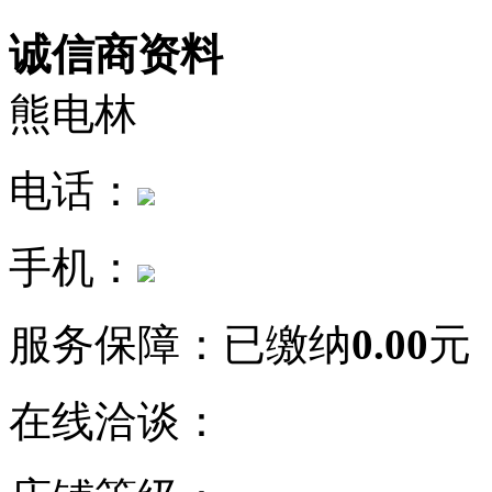
诚信商资料
熊电林
电话：
手机：
服务保障：
已缴纳
0.00
元
在线洽谈：