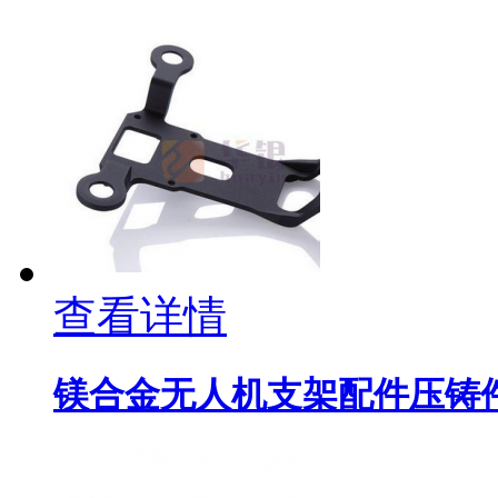
查看详情
镁合金无人机支架配件压铸