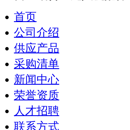
首页
公司介绍
供应产品
采购清单
新闻中心
荣誉资质
人才招聘
联系方式