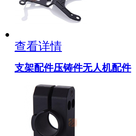
查看详情
支架配件压铸件无人机配件