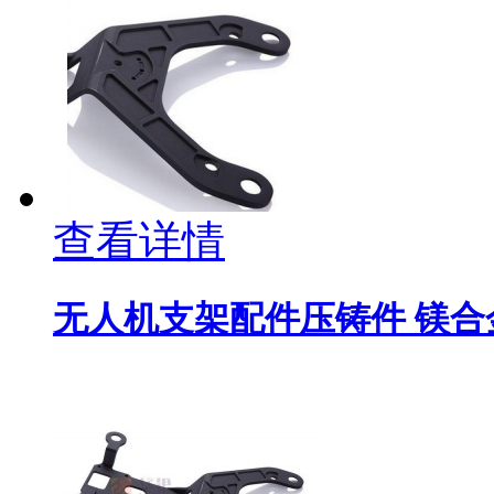
查看详情
无人机支架配件压铸件 镁合