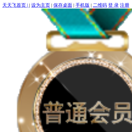
天天飞首页 |
|
设为主页
|
保存桌面
|
手机版
|
二维码
登 录
注册