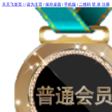
天天飞首页 |
|
设为主页
|
保存桌面
|
手机版
|
二维码
登 录
注册