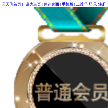
天天飞首页 |
|
设为主页
|
保存桌面
|
手机版
|
二维码
登 录
注册