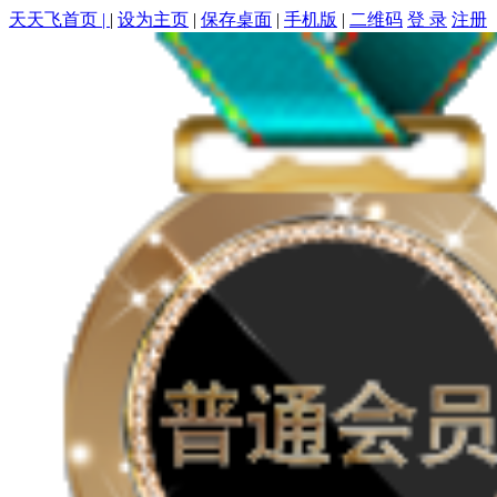
天天飞首页 |
|
设为主页
|
保存桌面
|
手机版
|
二维码
登 录
注册