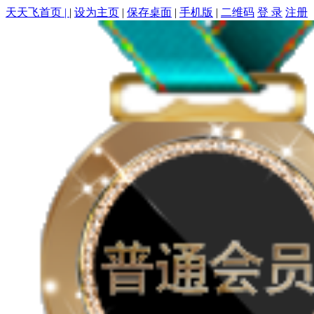
天天飞首页 |
|
设为主页
|
保存桌面
|
手机版
|
二维码
登 录
注册