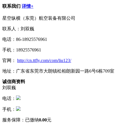
联系我们
详情+
星空纵横（东莞）航空装备有限公司
联系人：刘双巍
电话：86-18925576961
手机：18925576961
官网：
http://cn.ttfly.com/com/liu123/
地址：广东省东莞市大朗镇松柏朗新园一路6号6栋709室
诚信商资料
刘双巍
电话：
手机：
服务保障：
已缴纳
0.00
元