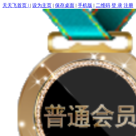
天天飞首页 |
|
设为主页
|
保存桌面
|
手机版
|
二维码
登 录
注册