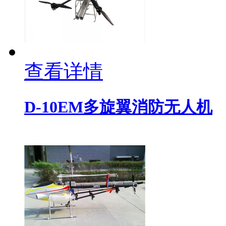
查看详情
D-10EM多旋翼消防无人机