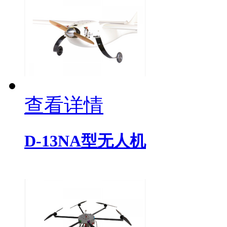
查看详情
D-13NA型无人机