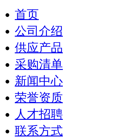
首页
公司介绍
供应产品
采购清单
新闻中心
荣誉资质
人才招聘
联系方式