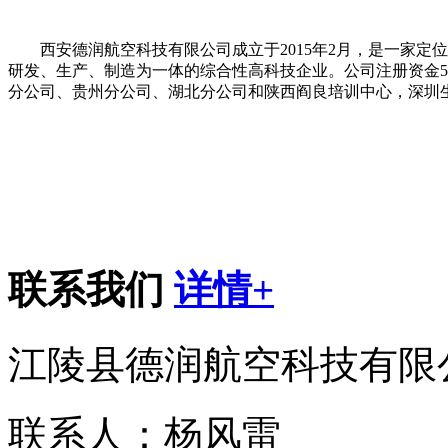
西安德润航空科技有限公司成立于2015年2月，是一家
研发、生产、制造为一体的综合性高科技企业。公司注册资金5
分公司、贵州分公司、湖北分公司和陕西阎良培训中心，深圳
联系我们
详情+
江陵县德润航空科技有限
联系人：杨风雷