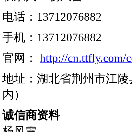
电话：13712076882
手机：13712076882
官网：
http://cn.ttfly.com/
地址：湖北省荆州市江陵
内）
诚信商资料
杨风雷