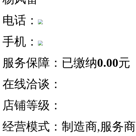
电话：
手机：
服务保障：
已缴纳
0.00
元
在线洽谈：
店铺等级：
经营模式：制造商,服务商