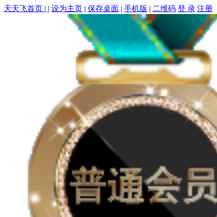
天天飞首页 |
|
设为主页
|
保存桌面
|
手机版
|
二维码
登 录
注册