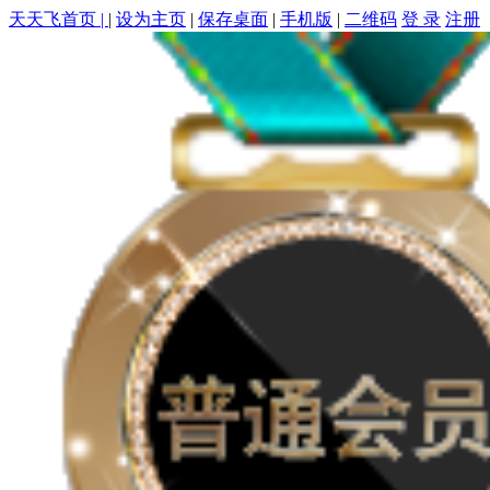
天天飞首页 |
|
设为主页
|
保存桌面
|
手机版
|
二维码
登 录
注册