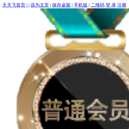
天天飞首页 |
|
设为主页
|
保存桌面
|
手机版
|
二维码
登 录
注册